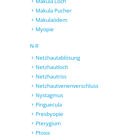
Makula Loch
Makula Pucher
Makulaödem
Myopie
N-R
Netzhautablösung
Netzhautloch
Netzhautriss
Netzhautvenenverschluss
Nystagmus
Pinguecula
Presbyopie
Pterygium
Ptosis