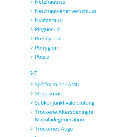
Netzhautriss
Netzhautvenenverschluss
Nystagmus
Pinguecula
Presbyopie
Pterygium
Ptosis
S-Z
Spätform der AMD
Strabismus
Subkonjunktivale blutung
Trockene Altersbedingte
Makuladegeneration
Trockenes Auge