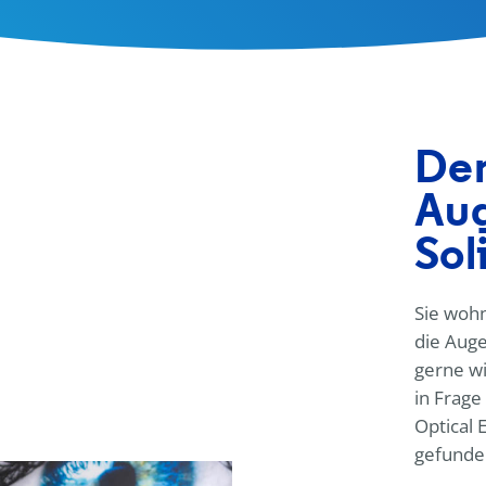
Den
Aug
Sol
Sie wohn
die Auge
gerne wi
in Frag
Optical 
gefunde