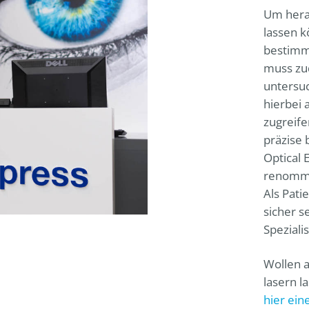
Um herau
lassen k
bestimm
muss zu
untersuc
hierbei 
zugreife
präzise 
Optical 
renommie
Als Pati
sicher 
Speziali
Wollen a
lasern l
hier ein