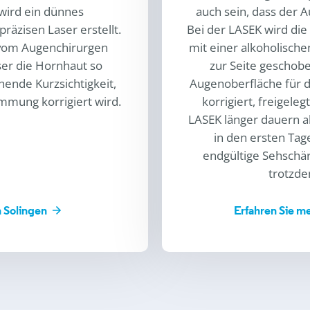
wird ein dünnes
auch sein, dass der 
äzisen Laser erstellt.
Bei der LASEK wird die
 vom Augenchirurgen
mit einer alkoholische
ser die Hornhaut so
zur Seite geschob
hende Kurzsichtigkeit,
Augenoberfläche für de
mmung korrigiert wird.
korrigiert, freigele
LASEK länger dauern al
in den ersten Ta
endgültige Sehschärf
trotzde
n Solingen
Erfahren Sie m