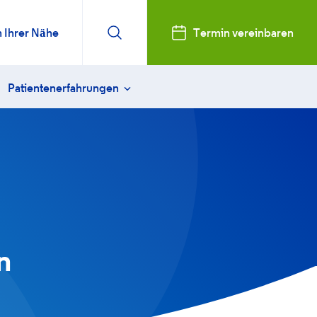
n Ihrer Nähe
Termin vereinbaren
Patientenerfahrungen
sweitsichtigkeit behandeln
Vanessa
ktiver Linsenaustausch
Karin
enoperation FAQ
Arthur
 Linsen (ICL)
Susanne
rn
sorge & Heilung
Lisa
n