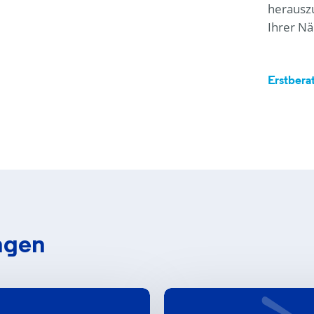
herauszu
Ihrer Nä
Erstbera
ngen