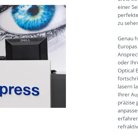
einer S
perfekte
zu sehen
Genau h
Europas 
Ansprech
oder Ihr
Optical 
fortsch
lasern l
Ihrer Au
präzise 
anpassen
erfahre
refrakti