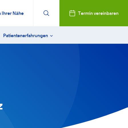
n Ihrer Nähe
Termin vereinbaren
Patientenerfahrungen
sweitsichtigkeit behandeln
Vanessa
ktiver Linsenaustausch
Karin
enoperation FAQ
Arthur
 Linsen (ICL)
Susanne
rn
sorge & Heilung
Lisa
z