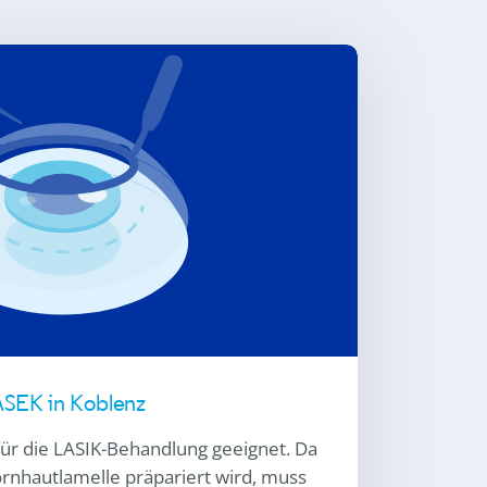
SEK in Koblenz
 für die LASIK-Behandlung geeignet. Da
ornhautlamelle präpariert wird, muss