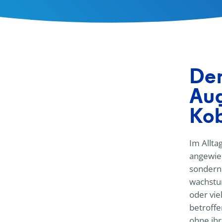
Den
Aug
Kob
Im Allta
angewies
sondern 
wachstum
oder vi
betroffe
ohne ihr