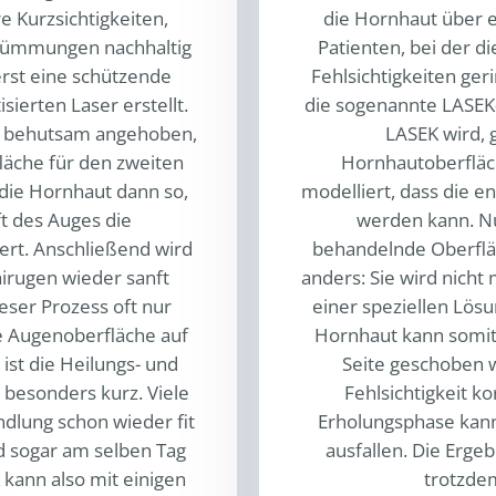
e Kurzsichtigkeiten,
die Hornhaut über 
krümmungen nachhaltig
Patienten, bei der d
erst eine schützende
Fehlsichtigkeiten ger
ierten Laser erstellt.
die sogenannte LASEK
n behutsam angehoben,
LASEK wird, 
äche für den zweiten
Hornhautoberfläc
 die Hornhaut dann so,
modelliert, dass die e
t des Auges die
werden kann. Nu
iert. Anschließend wird
behandelnde Oberfläch
irugen wieder sanft
anders: Sie wird nicht 
ieser Prozess oft nur
einer speziellen Lösu
e Augenoberfläche auf
Hornhaut kann somi
 ist die Heilungs- und
Seite geschoben 
 besonders kurz. Viele
Fehlsichtigkeit k
dlung schon wieder fit
Erholungsphase kann
nd sogar am selben Tag
ausfallen. Die Erg
 kann also mit einigen
trotzde