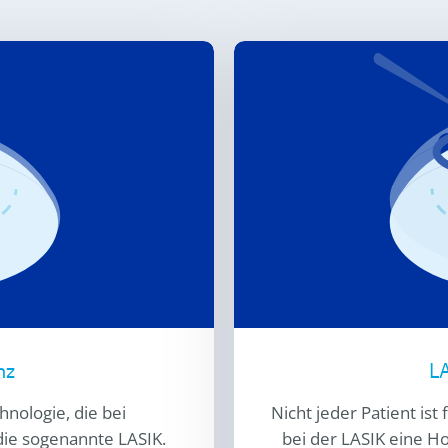
nz
LA
nologie, die bei
Nicht jeder Patient ist
die sogenannte LASIK.
bei der LASIK eine H