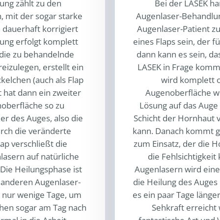
ung zählt zu den
Bei der LASEK han
 mit der sogar starke
Augenlaser-Behandlun
auerhaft korrigiert
Augenlaser-Patient zu
ung erfolgt komplett
eines Flaps sein, der f
 die zu behandelnde
dann kann es sein, da
izulegen, erstellt ein
LASEK in Frage komme
elchen (auch als Flap
wird komplett 
 hat dann ein zweiter
Augenoberfläche wir
noberfläche so zu
Lösung auf das Auge
ler des Auges, also die
Schicht der Hornhaut 
urch die veränderte
kann. Danach kommt ge
lap verschließt die
zum Einsatz, der die H
asern auf natürliche
die Fehlsichtigkei
Die Heilungsphase ist
Augenlasern wird eine
i anderen Augenlaser-
die Heilung des Auges 
n nur wenige Tage, um
es ein paar Tage länger
ehen sogar am Tag nach
Sehkraft erreicht 