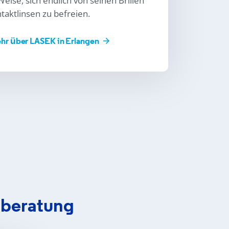
Weise, sich endlich von seinen Brillen
taktlinsen zu befreien.
ehr über LASEK in Erlangen
tberatung