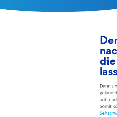
Den
nac
die
las
Dann sin
gelandet
auf mod
Somit kö
Sehsch