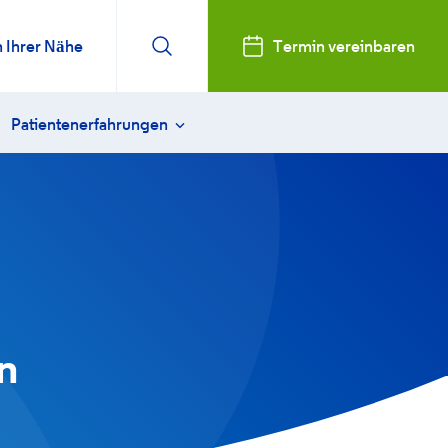
n Ihrer Nähe
Termin vereinbaren
Patientenerfahrungen
sweitsichtigkeit behandeln
Vanessa
ktiver Linsenaustausch
Karin
enoperation FAQ
Arthur
 Linsen (ICL)
Susanne
rn
sorge & Heilung
Lisa
n