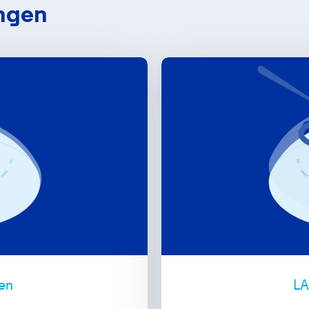
angen
gen
LA