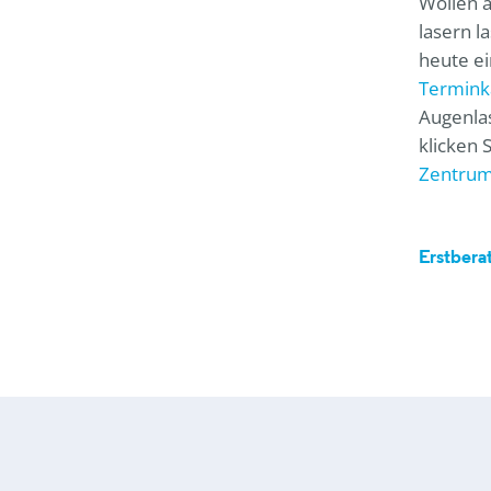
Wollen a
lasern l
heute e
Termink
Augenlas
klicken 
Zentrum
Erstbera