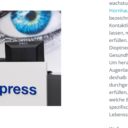
wachstu
Hornha
bezeichne
Kontaktl
lassen,
erfüllen
Dioptrie
Gesundhe
Um herau
Augenlas
deshalb
durchgef
erfüllen
welche 
spezifis
Lebensst