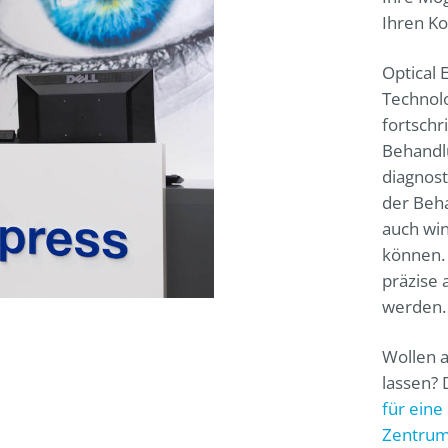
Ihren Ko
Optical 
Technolo
fortschri
Behandl
diagnost
der Beha
auch win
können.
präzise 
werden.
Wollen a
lassen? 
für eine
Zentrum