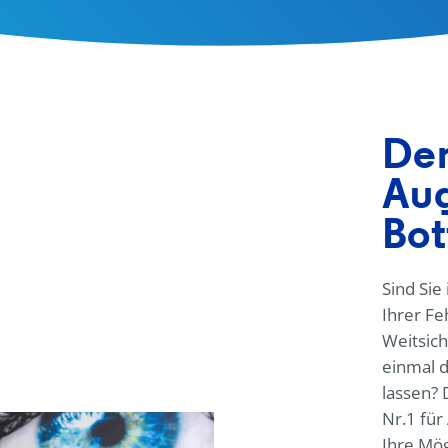
Den
Aug
Bot
Sind Sie
Ihrer Feh
Weitsic
einmal d
lassen? 
Nr.1 für
Ihre Mögl