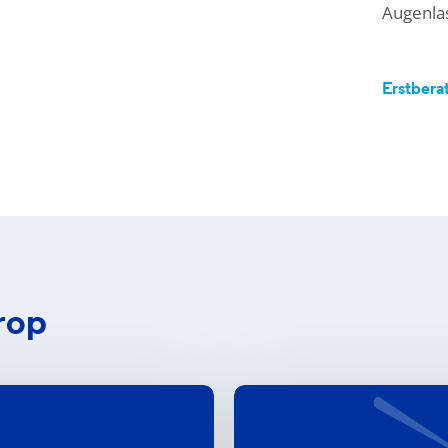
Augenlas
Erstbera
rop