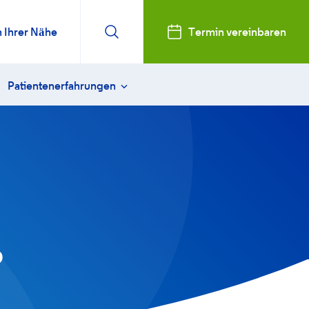
n Ihrer Nähe
Termin vereinbaren
Patientenerfahrungen
sweitsichtigkeit behandeln
Vanessa
ktiver Linsenaustausch
Karin
enoperation FAQ
Arthur
 Linsen (ICL)
Susanne
rn
sorge & Heilung
Lisa
p